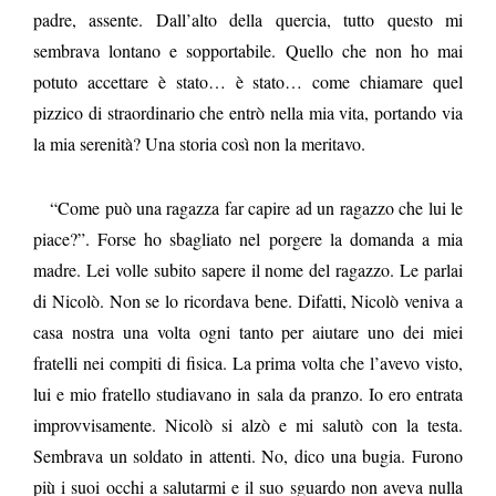
padre, assente. Dall’alto della quercia, tutto questo mi
sembrava lontano e sopportabile. Quello che non ho mai
potuto accettare è stato… è stato… come chiamare quel
pizzico di straordinario che entrò nella mia vita, portando via
la mia serenità? Una storia così non la meritavo.
“Come può una ragazza far capire ad un ragazzo che lui le
piace?”. Forse ho sbagliato nel porgere la domanda a mia
madre. Lei volle subito sapere il nome del ragazzo. Le parlai
di Nicolò. Non se lo ricordava bene. Difatti, Nicolò veniva a
casa nostra una volta ogni tanto per aiutare uno dei miei
fratelli nei compiti di fisica. La prima volta che l’avevo visto,
lui e mio fratello studiavano in sala da pranzo. Io ero entrata
improvvisamente. Nicolò si alzò e mi salutò con la testa.
Sembrava un soldato in attenti. No, dico una bugia. Furono
più i suoi occhi a salutarmi e il suo sguardo non aveva nulla