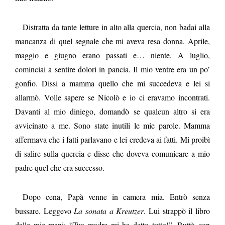
Distratta da tante letture in alto alla quercia, non badai alla
mancanza di quel segnale che mi aveva resa donna. Aprile,
maggio e giugno erano passati e… niente. A luglio,
cominciai a sentire dolori in pancia. Il mio ventre era un po’
Citer cet article
gonfio. Dissi a mamma quello che mi succedeva e lei si
Fermer
allarmò. Volle sapere se Nicolò e io ci eravamo incontrati.
DE CALDAS BRITO, Ch. (2013) I due falò.
Davanti al mio diniego, domandò se qualcun altro si era
Contacter
Fermer
Notos
, (carnet n°2).
avvicinato a me. Sono state inutili le mie parole. Mamma
https://doi.org/10.34745/numerev_114
affermava che i fatti parlavano e lei credeva ai fatti. Mi proibì
Récupération de l'adresse e-mail
di salire sulla quercia e disse che doveva comunicare a mio
padre quel che era successo.
Copier dans votre presse-papier
Dopo cena, Papà venne in camera mia. Entrò senza
bussare. Leggevo
La sonata a Kreutzer
. Lui strappò il libro
dalle mie mani: “Tua madre mi ha detto tutto!”. Buttò con