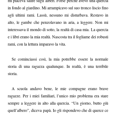
mi piaceva salire sugli alberi. Forse perché avevo una quercia
in fondo al giardino. Mi arrampicavo sul suo tronco liscio fino
agli ultimi rami. Lassù, nessuno mi disturbava. Restavo in
alto, le gambe che penzolavano in aria, a leggere. Non mi
interessava il mondo di sotto, la realtà di casa mia. La quercia
e i libri erano la mia realtà. Nascosta tra il fogliame dei robusti
rami, con la lettura imparavo la vita.
Se cominciassi così, la mia potrebbe essere la normale
storia di una ragazza qualunque. In realtà, è una terribile
storia.
A scuola andavo bene, le mie compagne erano brave
ragazze. Per i miei familiari, l’unico mio problema era stare
sempre a leggere in alto alla quercia. “Un giorno, butto giù
quell’albero”, diceva papà. Io gli rispondevo che di querce ce