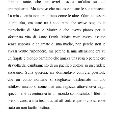
n’erano tante, che ne avrei trovata un’altra su cui
arrampicarmi. Ma temevo che mettesse in atto le sue minacce.
La mia quercia non era affatto come le altre. Oltre ad essere
la più alta, era stato tra i suoi rami che avevo seguito le
marachelle di Max e Moritz e che avevo pianto per la
sfortunata vita di Anne Frank. Molte volte avevo lasciato
senza risposta le chiamate di mia madre, non perché non le
avessi voluto rispondere, ma perché la mia attenzione era su
un fragile e biondo bambino che amava una rosa o perché ero
stravolta dal cambiamento di un pacifico dottore in un crudele
assassino. Sulla quercia, mi domandavo com’era possibile
che un uomo normale si svegliasse trasformato in uno
schifoso insetto o come mai una ragazza attraversava degli
specchi e si avventurava in un mondo sconosciuto. I libri mi
preparavano, a mia insaputa, ad affrontare quello che sarebbe
stato un non facile destino.