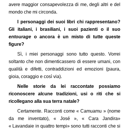
avere maggior consapevolezza di me, degli altri e del
mondo che mi circonda.
I personaggi dei suoi libri chi rappresentano?
Gli italiani, i brasiliani, i suoi pazienti o il suo
entourage
o ancora è un misto di tutte queste
figure?
Sì, i miei personaggi sono tutto questo. Vorrei
soltanto che non dimenticassero di essere umani, con
qualità e difetti, contraddizioni ed emozioni (paura,
gioia, coraggio e così via).
Citer cet article
Fermer
Nelle storie da lei raccontate possiamo
riconoscere alcune tradizioni, usi o riti che si
DE CALDAS BRITO, Ch., CONDARCURI, S.
Contacter
ricollegano alla sua terra natale?
(2013) Intervista a Christiana de Caldas Brito.
Fermer
Notos
, (carnet n°1).
Certamente. Racconti come « Camuamu » (nome
https://doi.org/10.34745/numerev_106
Récupération de l'adresse e-mail
da me inventato), « José », « Cara Jandira»
« Lavandaie in quattro tempi» sono tutti racconti che si