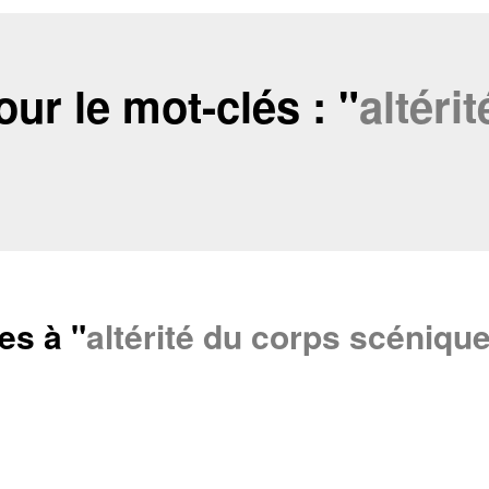
ur le mot-clés : "
altéri
es à "
altérité du corps scéniqu
cter