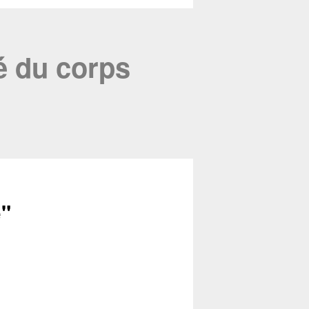
té du corps
e
"
Fermer