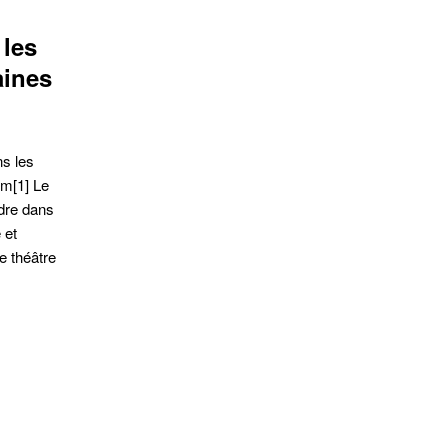
tion de l'adresse e-mail
 les
aines
ns les
m[1] Le
dre dans
 et
ue théâtre