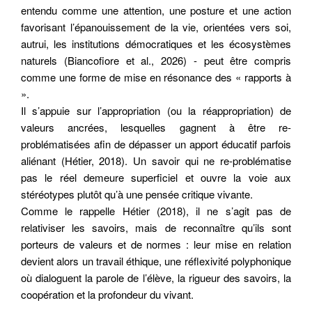
émancipateur.
Notos
, (8).
entendu comme une attention, une posture et une action
https://doi.org/10.34745/numerev_2726
Récupération de l'adresse e-mail
favorisant l’épanouissement de la vie, orientées vers soi,
autrui, les institutions démocratiques et les écosystèmes
naturels (Biancofiore et al., 2026) - peut être compris
Copier dans votre presse-papier
comme une forme de mise en résonance des « rapports à
».
Il s’appuie sur l’appropriation (ou la réappropriation) de
valeurs ancrées, lesquelles gagnent à être re-
problématisées afin de dépasser un apport éducatif parfois
aliénant (Hétier, 2018). Un savoir qui ne re-problématise
pas le réel demeure superficiel et ouvre la voie aux
stéréotypes plutôt qu’à une pensée critique vivante.
Comme le rappelle Hétier (2018), il ne s’agit pas de
relativiser les savoirs, mais de reconnaître qu’ils sont
porteurs de valeurs et de normes : leur mise en relation
devient alors un travail éthique, une réflexivité polyphonique
où dialoguent la parole de l’élève, la rigueur des savoirs, la
coopération et la profondeur du vivant.