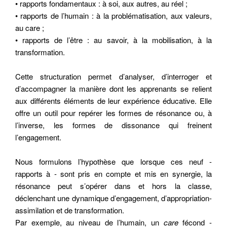
• rapports fondamentaux : à soi, aux autres, au réel ;
• rapports de l’humain : à la problématisation, aux valeurs,
au care ;
• rapports de l’être : au savoir, à la mobilisation, à la
transformation.
Cette structuration permet d’analyser, d’interroger et
d’accompagner la manière dont les apprenants se relient
aux différents éléments de leur expérience éducative. Elle
offre un outil pour repérer les formes de résonance ou, à
l’inverse, les formes de dissonance qui freinent
l’engagement.
Nous formulons l’hypothèse que lorsque ces neuf -
Citer cet article
rapports à - sont pris en compte et mis en synergie, la
Fermer
résonance peut s’opérer dans et hors la classe,
déclenchant une dynamique d’engagement, d’appropriation-
MANOUBA, J.-N. (2026) Résonances
assimilation et de transformation.
Contacter
éducatives et accompagnement
Fermer
Par exemple, au niveau de l’humain, un
care
fécond -