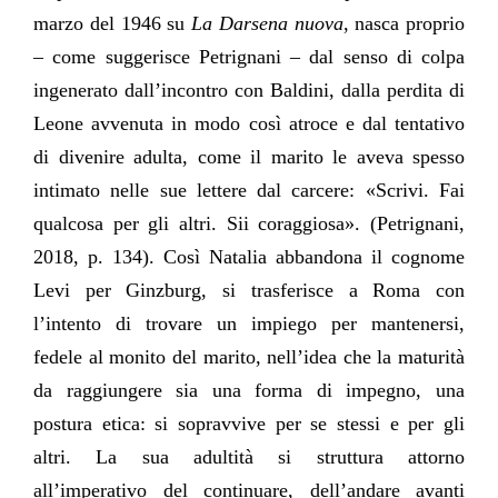
Ginzburg.
Notos
, (6).
marzo del 1946 su
La Darsena nuova
, nasca proprio
Récupération de l'adresse e-mail
https://doi.org/10.34745/numerev_1904
– come suggerisce Petrignani – dal senso di colpa
ingenerato dall’incontro con Baldini, dalla perdita di
Copier dans votre presse-papier
Leone avvenuta in modo così atroce e dal tentativo
di divenire adulta, come il marito le aveva spesso
intimato nelle sue lettere dal carcere: «Scrivi. Fai
qualcosa per gli altri. Sii coraggiosa». (Petrignani,
2018, p. 134). Così Natalia abbandona il cognome
Levi per Ginzburg, si trasferisce a Roma con
l’intento di trovare un impiego per mantenersi,
fedele al monito del marito, nell’idea che la maturità
da raggiungere sia una forma di impegno, una
postura etica: si sopravvive per se stessi e per gli
altri. La sua adultità si struttura attorno
all’imperativo del continuare, dell’andare avanti