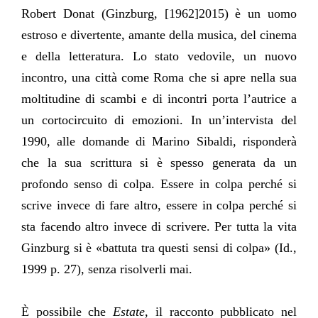
Robert Donat (Ginzburg, [1962]2015) è un uomo
estroso e divertente, amante della musica, del cinema
e della letteratura. Lo stato vedovile, un nuovo
incontro, una città come Roma che si apre nella sua
moltitudine di scambi e di incontri porta l’autrice a
un cortocircuito di emozioni. In un’intervista del
1990, alle domande di Marino Sibaldi, risponderà
che la sua scrittura si è spesso generata da un
profondo senso di colpa. Essere in colpa perché si
scrive invece di fare altro, essere in colpa perché si
sta facendo altro invece di scrivere. Per tutta la vita
Citer cet article
Fermer
Ginzburg si è «battuta tra questi sensi di colpa» (Id.,
1999 p. 27), senza risolverli mai.
MORETTI, I. (2022) Vincere a due «la
ripugnanza del cuore». Per un’empatia
Contacter
Fermer
dell’immaginazione in 'Estate' di Natalia
È possibile che
Estate
, il racconto pubblicato nel