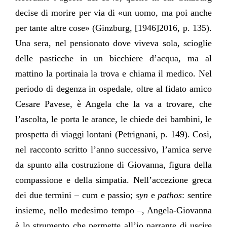
decise di morire per via di «un uomo, ma poi anche
per tante altre cose» (Ginzburg, [1946]2016, p. 135).
Una sera, nel pensionato dove viveva sola, scioglie
delle pasticche in un bicchiere d’acqua, ma al
mattino la portinaia la trova e chiama il medico. Nel
periodo di degenza in ospedale, oltre al fidato amico
Cesare Pavese, è Angela che la va a trovare, che
l’ascolta, le porta le arance, le chiede dei bambini, le
prospetta di viaggi lontani (Petrignani, p. 149). Così,
nel racconto scritto l’anno successivo, l’amica serve
da spunto alla costruzione di Giovanna, figura della
compassione e della simpatia. Nell’accezione greca
dei due termini – cum e passio;
syn
e
pathos
: sentire
insieme, nello medesimo tempo –, Angela-Giovanna
è lo strumento che permette all’io narrante di uscire