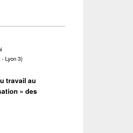
i
 - Lyon 3)
du travail au
isation » des