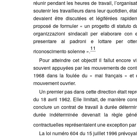
réunir pendant les heures de travail, l’organisa
soutenir les travailleurs dans leur quotidien, ét
devaient être discutées et légiférées rapidem
proposé de formuler « un progetto di statuto da
organizzazioni sindacali per elaborare con 
presentare ai padroni e lottare per otte
11
riconoscimento solenne ».
Pour atteindre cet objectif il fallut encore v
souvent appuyées par les mouvements de conte
1968 dans la foulée du « mai français » et
mouvement ouvrier.
Un premier pas dans cette direction était rep
du 18 avril 1962. Elle limitait, de manière cons
conclure un contrat de travail à durée détermin
durée indéterminée devenait la règle géné
contractuelles représentaient une exception par 
La loi numéro 604 du 15 juillet 1996 prévoya