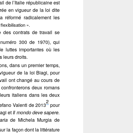
il de l’Italie républicaine est
ée en vigueur de la loi dite
 a réformé radicalement les
 flexibilisation ».
e des contrats de travail se
 numéro 300 de 1970), qui
de luttes importantes où les
s leurs droits.
rons, dans un premier temps,
vigueur de la loi Biagi, pour
avail ont changé au cours de
 confronterons deux romans
lleurs italiens dans les deux
2
efano Valenti de 2013
pour
iagi et
Il mondo deve sapere.
caria
de Michela Murgia de
ur la façon dont la littérature