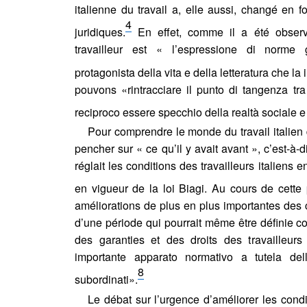
italienne du travail a, elle aussi, changé en f
4
juridiques.
En effet, comme il a été observ
travailleur est « l’espressione di norme
protagonista della vita e della letteratura che la 
pouvons «rintracciare il punto di tangenza tra l
reciproco essere specchio della realtà sociale 
Pour comprendre le monde du travail italien d’
pencher sur « ce qu’il y avait avant », c’est-à-d
réglait les conditions des travailleurs italiens e
en vigueur de la loi Biagi. Au cours de cette
améliorations de plus en plus importantes des co
d’une période qui pourrait même être définie 
des garanties et des droits des travailleur
cet article
importante apparato normativo a tutela dell
8
subordinati».
cter
, C. (2017) La littérature italienne du travail au tournant de la
Le débat sur l’urgence d’améliorer les condi