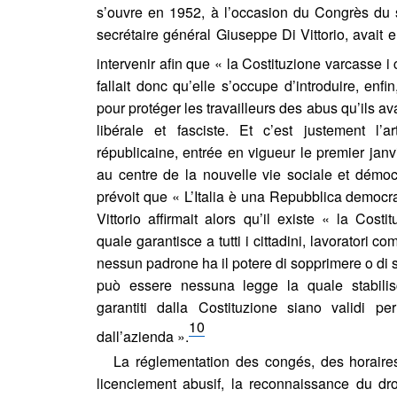
sation » des contrats.
Notos
, (4).
https://doi.org/10.34745/numere
s’ouvre en 1952, à l’occasion du Congrès du
tion de l'adresse e-mail
secrétaire général Giuseppe Di Vittorio, avait e
intervenir afin que « la Costituzione varcasse i 
ier dans votre presse-papier
fallait donc qu’elle s’occupe d’introduire, enf
pour protéger les travailleurs des abus qu’ils a
libérale et fasciste. Et c’est justement l’a
républicaine, entrée en vigueur le premier janvi
au centre de la nouvelle vie sociale et démocr
prévoit que « L’Italia è una Repubblica democra
Vittorio affirmait alors qu’il existe « la Cost
quale garantisce a tutti i cittadini, lavoratori com
nessun padrone ha il potere di sopprimere o di 
può essere nessuna legge la quale stabilisc
garantiti dalla Costituzione siano validi per
10
dall’azienda ».
La réglementation des congés, des horaires d
licenciement abusif, la reconnaissance du dro