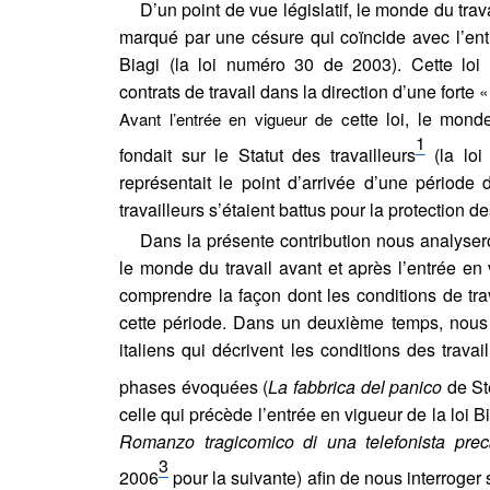
D’un point de vue législatif, le monde du trava
marqué par une césure qui coïncide avec l’entr
Biagi (la loi numéro 30 de 2003). Cette loi
contrats de travail dans la direction d’une forte
«
ette loi, le mond
Avant l’entrée en vigueur de c
1
fondait sur le Statut des travailleurs
(la loi
représentait le point d’arrivée d’une période 
travailleurs s’étaient battus pour la protection de
Dans la présente contribution nous analyse
le monde du travail avant et après l’entrée en 
comprendre la façon dont les conditions de tr
cette période. Dans un deuxième temps, nous
italiens qui décrivent les conditions des travai
phases évoquées (
La fabbrica del panico
de St
celle
qui précède l’entrée en vigueur de la loi B
Romanzo tragicomico di una telefonista pre
3
2006
pour la suivante) afin de nous interroger s