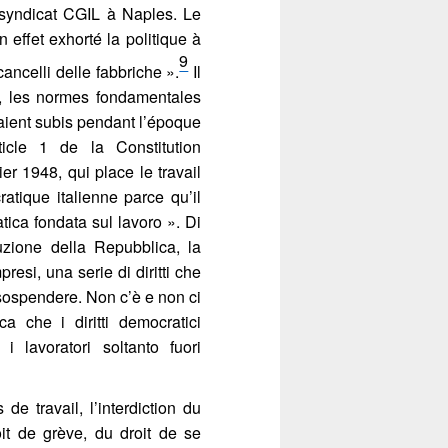
v_086
 syndicat CGIL à Naples. Le
n effet exhorté la politique à
9
cancelli delle fabbriche ».
Il
in, les normes fondamentales
vaient subis pendant l’époque
rticle 1 de la Constitution
er 1948, qui place le travail
atique italienne parce qu’il
tica fondata sul lavoro ». Di
ituzione della Repubblica, la
presi, una serie di diritti che
sospendere. Non c’è e non ci
a che i diritti democratici
 i lavoratori soltanto fuori
e travail, l’interdiction du
it de grève, du droit de se