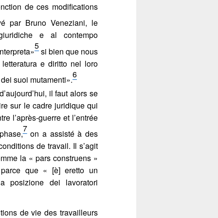
onction de ces modifications
é par Bruno Veneziani, le
 giuridiche e al contempo
5
interpreta»
si bien que nous
etteratura e diritto nel loro
6
e dei suoi mutamenti».
aujourd’hui, il faut alors se
ire sur le cadre juridique qui
ntre l’après-guerre et l’entrée
7
 phase,
on a assisté à des
nditions de travail. Il s’agit
comme la « pars construens »
s parce que « [è] eretto un
Fermer
a posizione dei lavoratori
Fermer
 «
tions de vie des travailleurs