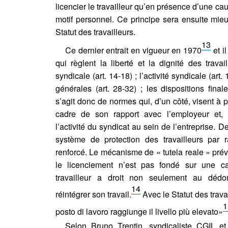
licencier le travailleur qu’en présence d’une ca
motif personnel. Ce principe sera ensuite mieux
Statut des travailleurs.
13
Ce dernier entrait en vigueur en 1970
et il
qui règlent la liberté et la dignité des travail
syndicale (art. 14-18) ; l’activité syndicale (art.
générales (art. 28-32) ; les dispositions finale
s’agit donc de normes qui, d’un côté, visent à p
cadre de son rapport avec l’employeur et, d
l’activité du syndicat au sein de l’entreprise. De
système de protection des travailleurs par 
renforcé. Le mécanisme de « tutela reale » prévo
le licenciement n’est pas fondé sur une ca
travailleur a droit non seulement au dé
14
réintégrer son travail.
Avec le Statut des travai
1
posto di lavoro raggiunge il livello più elevato»
Selon Bruno Trentin, syndicaliste CGIL et 