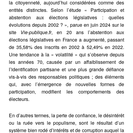
la citoyenneté, aujourd’hui considérées comme des
entités distinctes. Selon l’étude « Participation et
abstention aux élections législatives : quelles
évolutions depuis 2002 ? », parue en juin 2024 sur le
site
Vie-publique.fr
, en 20 ans l’abstention aux
Citer cet article
Fermer
élections législatives en France a augmenté, passant
de 35,58% des inscrits en 2002 à 52,49% en 2022.
SALA, M., VALENTINO, V. (2024)
Une tendance à la « volatilité » qui s’observe depuis
Contacter
Démocraties en Transitions: Introduction .
Fermer
les années 70, causée par un affaiblissement de
Notos
, (7).
l’identification partisane et une plus grande défiance
https://doi.org/10.34745/numerev_2708
Récupération de l'adresse e-mail
vis-à-vis des responsables politiques ; des éléments
qui, avec l’émergence de nouvelles formes de
participation, modifient les comportements des
Copier dans votre presse-papier
électeurs.
En d’autres termes, la perte de confiance, le désintérêt
ou la ruée vers le populisme, sont le résultat d’un
système bien rodé d’intérêts et de corruption auquel la